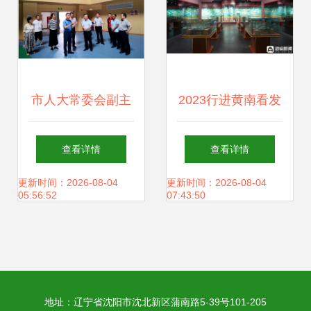
新气象
市人大常委会副主
2023行进黄南看发
任李勇一行调研文
展 网媒记者走进博
查看详情
查看详情
体旅产业工作 文化
物馆了解历史变
更新时间：2026-08-04
更新时间：2026-08-04
05:56:52
07:43:50
场馆管理服务
迁，感悟发展变化
与文化场馆管理服
地址：辽宁省沈阳市沈北新区蒲南路5-39号101-205
务新篇章