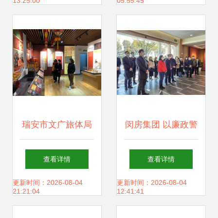
13:25:00
05:55:45
眉山史志馆主题活
动
瑞安市文广旅体局
闵房集团 以廉政警
着力推进公共文化
示教育为抓手，夯
查看详情
查看详情
场馆有序开放 提升
实文化场馆管理服
更新时间：2026-08-04
更新时间：2026-08-04
21:21:04
12:41:41
文化场馆管理服务
务规范基础