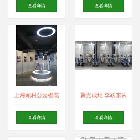
旅游日” 文娱有
立嘉展现场见证自
查看详情
查看详情
礼，文化场馆管理
动化与数字化的互
服务再升级
联协作与场馆管理
新模式
上海顾村公园樱花
聚光成炬 李跃东从
文化艺术展示馆开
文化代理到场馆掌
查看详情
查看详情
馆 探索文化场馆的
控的探索之路