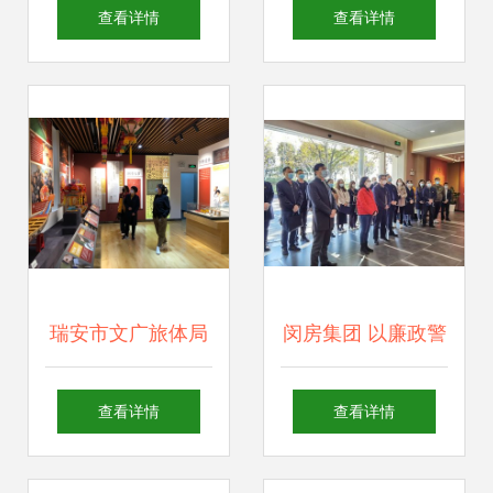
和——记眉山市政
玩，这款小程序必
查看详情
查看详情
务服务管理局走进
不可少
眉山史志馆主题活
动
瑞安市文广旅体局
闵房集团 以廉政警
着力推进公共文化
示教育为抓手，夯
查看详情
查看详情
场馆有序开放 提升
实文化场馆管理服