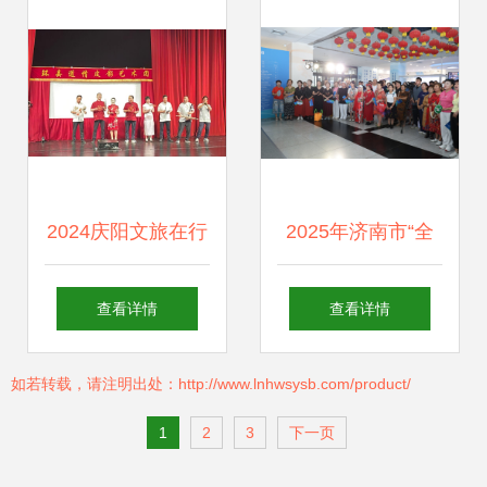
文化场馆管理服务
务规范基础
水平
2024庆阳文旅在行
2025年济南市“全
动 丰富文化生活，
民健身日”主题系列
查看详情
查看详情
凝聚精神力量——
活动盛大开启 全民
如若转载，请注明出处：http://www.lnhwsysb.com/product/
文化场馆管理服务
健身热潮燃动泉城
1
2
3
下一页