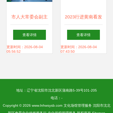
市人大常委会副主
2023行进黄南看发
任李勇一行调研文
展 网媒记者走进博
查看详情
查看详情
体旅产业工作 文化
物馆了解历史变
更新时间：2026-08-04
更新时间：2026-08-04
05:56:52
07:43:50
场馆管理服务
迁，感悟发展变化
与文化场馆管理服
地址：辽宁省沈阳市沈北新区蒲南路5-39号101-205
务新篇章
电话：-
Copyright © 2026
www.lnhwsysb.com
文化场馆管理服务
沈阳市沈北